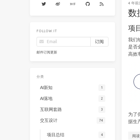
4 年前
数
项
FOLLOW.IT
我们
是否
邮件订阅更新
高效
分类
AI新知
1
AI落地
2
互联网套路
3
为了
交互设计
74
据生
项目总结
4
阅读