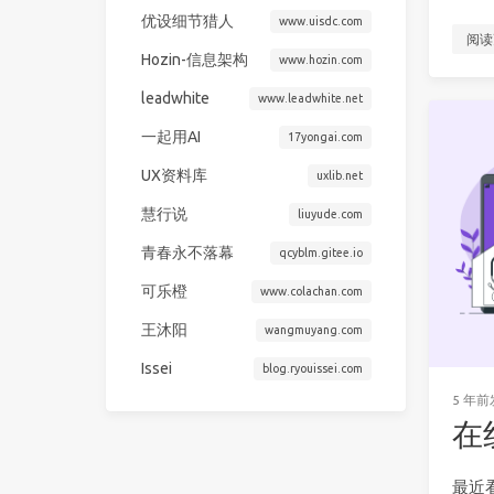
优设细节猎人
www.uisdc.com
阅读
Hozin-信息架构
www.hozin.com
leadwhite
www.leadwhite.net
一起用AI
17yongai.com
UX资料库
uxlib.net
慧行说
liuyude.com
青春永不落幕
qcyblm.gitee.io
可乐橙
www.colachan.com
王沐阳
wangmuyang.com
Issei
blog.ryouissei.com
5 年前
在
最近