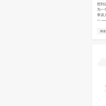
想到
为一
章误
一 
阅读