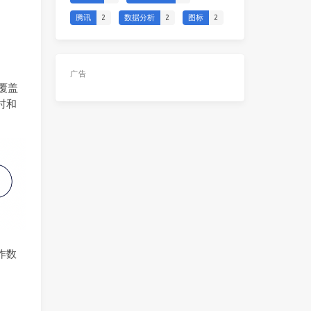
腾讯
2
数据分析
2
图标
2
广告
覆盖
时和
。
作数