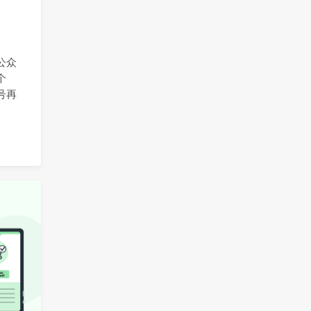
公众
个
号再