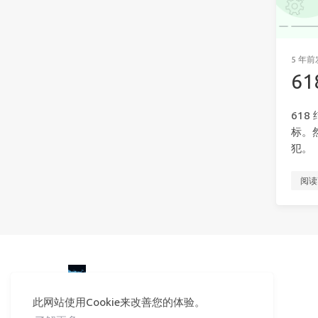
5 年前
6
61
标。
犯。
阅读
© 2026 龙爪槐守望者
Powered by
Hexo
&
Icarus
此网站使用Cookie来改善您的体验。
共
26624
个访客
© 2025