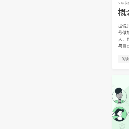
5 年前
概
据说
号做
人、
与自
阅读