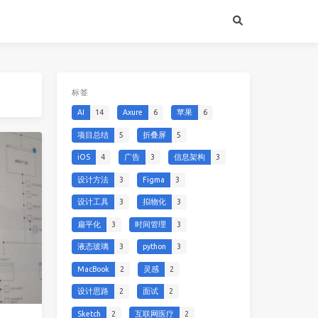
标签
AI
14
Axure
6
苹果
6
项目总结
5
折叠屏
5
iOS
4
广告
3
信息架构
3
设计方法
3
Figma
3
设计工具
3
拟物化
3
扁平化
3
时间管理
3
液态玻璃
3
python
3
MacBook
2
灵感
2
设计思路
2
面试
2
Sketch
2
互联网医疗
2