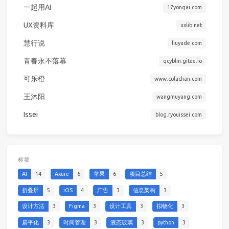
一起用AI
17yongai.com
UX资料库
uxlib.net
慧行说
liuyude.com
青春永不落幕
qcyblm.gitee.io
可乐橙
www.colachan.com
王沐阳
wangmuyang.com
Issei
blog.ryouissei.com
标签
AI
14
Axure
6
苹果
6
项目总结
5
折叠屏
5
iOS
4
广告
3
信息架构
3
设计方法
3
Figma
3
设计工具
3
拟物化
3
扁平化
3
时间管理
3
液态玻璃
3
python
3