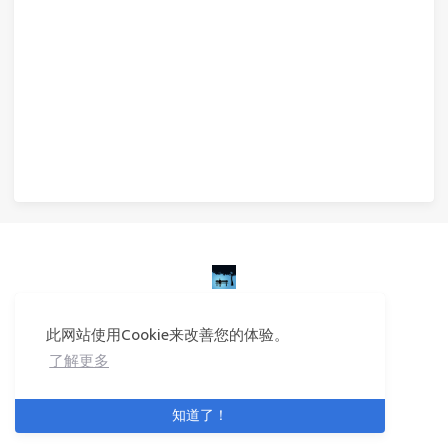
© 2026 龙爪槐守望者
Powered by
Hexo
&
Icarus
共
26934
个访客
此网站使用Cookie来改善您的体验。
© 2025
了解更多
备案号：湘ICP备15019925号-1
知道了！