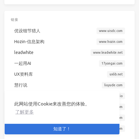
链接
优设细节猎人
www.uisdc.com
Hozin-信息架构
www.hozin.com
leadwhite
www.leadwhite.net
一起用AI
17yongai.com
UX资料库
uxlib.net
慧行说
liuyude.com
青春永不落幕
qcyblm.gitee.io
此网站使用Cookie来改善您的体验。
可乐橙
www.colachan.com
了解更多
王沐阳
wangmuyang.com
Issei
知道了！
blog.ryouissei.com