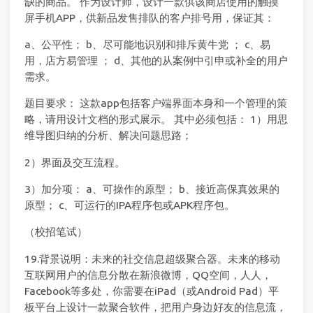
缺的商品。 作为设计师，设计一款供该商店使用的触摸
屏手机APP，供新品发售排队的客户排号用，保证其：
a、公平性； b、尽可能地识别和排斥黄牛党 ； c、易
用，店方易管理 ； d、其他的从案例中引申或补全的用户
需求。
题目要求： 这款app包括客户端界面本身和一个管理的策
略，请用设计文档的形式展示。 其中必须包括： 1）用思
维导图归纳的分析、解决问题思路；
2）界面及交互流程。
3）加分项： a、可操作的原型； b、接近高保真效果的
原型； c、可运行的IPA程序包或APK程序包。
（校招笔试）
19.背景说明：未来的社交信息超级聚合器。未来的移动
互联网用户的信息分散在新浪微博，QQ空间，人人，
Facebook等多处，你需要在iPad（或Android Pad）平
板平台上设计一款聚合软件，把用户身边好友的信息流，