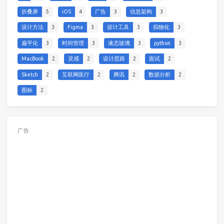
折叠屏
5
iOS
4
广告
3
信息架构
3
设计方法
3
Figma
3
设计工具
3
拟物化
3
扁平化
3
时间管理
3
液态玻璃
3
python
3
MacBook
2
灵感
2
设计思路
2
面试
2
Sketch
2
互联网医疗
2
腾讯
2
数据分析
2
图标
2
广告