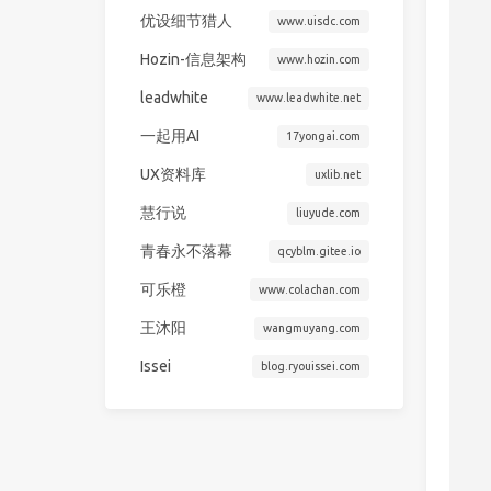
优设细节猎人
www.uisdc.com
Hozin-信息架构
www.hozin.com
leadwhite
www.leadwhite.net
一起用AI
17yongai.com
UX资料库
uxlib.net
慧行说
liuyude.com
青春永不落幕
qcyblm.gitee.io
可乐橙
www.colachan.com
王沐阳
wangmuyang.com
Issei
blog.ryouissei.com