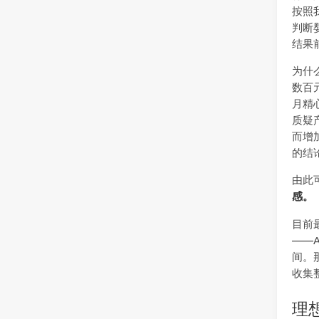
按照
判断
结果
为什
数百
月精
质疑
而增
的结
由此
感。
目前
——
间。
收集
理