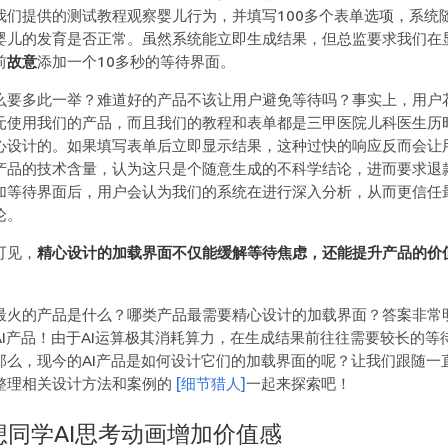
我们提供的测试教程观察婴儿行为，并填写100多个表单选项，系统
婴儿的发育是否正常。虽然系统能立即生成结果，但总监要求我们在
前
故意
添加一个10多秒的等待界面。
么要多此一举？难道好的产品不该让用户避免等待吗？事实上，用户
元使用我们的产品，而且我们的教程和表单都是三甲医院儿科医生历
心设计的。如果填写表单后立即显示结果，这种过快的响应反而会让
产品的技术含量，认为这只是个随意生成的不科学结论，进而要求退
加等待界面后，用户会认为我们的系统在进行深入分析，从而更信任
论。
可见，
精心设计的加载界面不仅能缓解等待焦虑，还能提升产品的价
最火的产品是什么？哪类产品最需要精心设计的加载界面？答案非常
AI产品！由于AI运算极其消耗算力，在生成结果前往往需要较长的等
那么，现今的AI产品是如何设计它们的加载界面的呢？让我们跟随一
整理相关设计方法和案例的
[细节猎人]
一起来探索吧！
想同学AI思考动画增加价值感