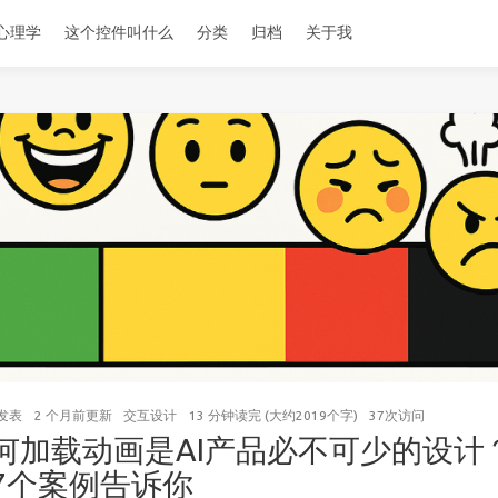
心理学
这个控件叫什么
分类
归档
关于我
发表
2 个月前
更新
交互设计
13 分钟读完 (大约2019个字)
37
次访问
何加载动画是AI产品必不可少的设计
7个案例告诉你