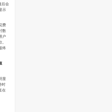
随后会
显示
花费
时数
用户
款。
最终
值
明显
待时
直在