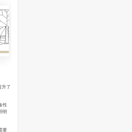
提升了
备性
明明
需要