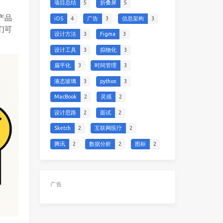
项目总结
5
折叠屏
5
产品
iOS
4
广告
3
信息架构
3
们可
设计方法
3
Figma
3
设计工具
3
拟物化
3
扁平化
3
时间管理
3
液态玻璃
3
python
3
MacBook
2
灵感
2
设计思路
2
面试
2
Sketch
2
互联网医疗
2
腾讯
2
数据分析
2
图标
2
广告