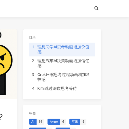
目录
1
理想同学AI思考动画增加价值
感
2
理想汽车AI决策动画增加信任
感
3
Grok压缩思考过程动画增加科
技感
4
Kimi跳过深度思考等待
标签
？
AI
14
Axure
6
苹果
6