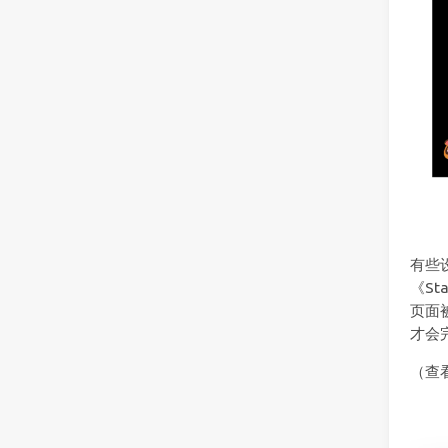
有些
《St
页面
才会
（查