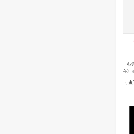
一些
会》
（ 