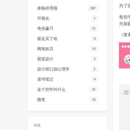
为了
体验碎周报
287
有些
可视化
1
为加
奇技赢巧
12
（查
最近买了啥
4
网海拾贝
10
视觉设计
3
设计师口袋心理学
2
读书笔记
4
这个控件叫什么
15
随笔
16
链接