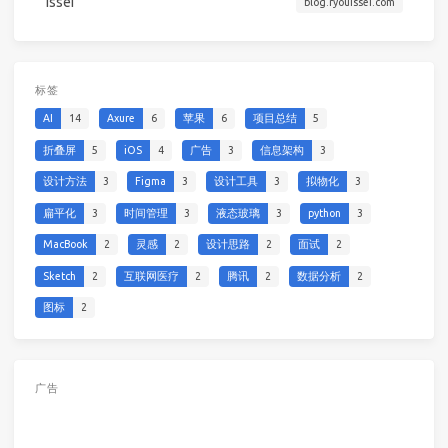
Issei
blog.ryouissei.com
标签
AI
14
Axure
6
苹果
6
项目总结
5
折叠屏
5
iOS
4
广告
3
信息架构
3
设计方法
3
Figma
3
设计工具
3
拟物化
3
扁平化
3
时间管理
3
液态玻璃
3
python
3
MacBook
2
灵感
2
设计思路
2
面试
2
Sketch
2
互联网医疗
2
腾讯
2
数据分析
2
图标
2
广告