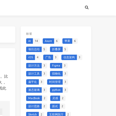
标签
AI
14
Axure
6
苹果
6
项目总结
5
折叠屏
5
iOS
4
广告
3
信息架构
3
设计方法
3
Figma
3
设计工具
3
拟物化
3
像。比
久，
扁平化
3
时间管理
3
因此
液态玻璃
3
python
3
MacBook
2
灵感
2
设计思路
2
面试
2
Sketch
2
互联网医疗
2