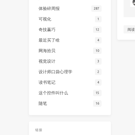
体验碎周报
287
可视化
1
奇技赢巧
阅读
12
最近买了啥
4
网海拾贝
10
视觉设计
3
设计师口袋心理学
2
读书笔记
4
这个控件叫什么
15
随笔
16
链接