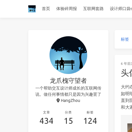
首页
体验碎周报
互联网套路
设计师口袋
标签
6 年前
头
龙爪槐守望者
大约在
一个帮助交互设计师成长的互联网传
如明
说。做任何事情都只是因为兴趣罢了
直到
HangZhou
和大
文章
分类
标签
434
15
124