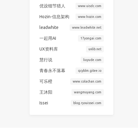
优设细节猎人
www.uisdc.com
Hozin-信息架构
www.hozin.com
leadwhite
www.leadwhite.net
一起用AI
17yongai.com
UX资料库
uxlib.net
慧行说
liuyude.com
青春永不落幕
qcyblm.gitee.io
可乐橙
www.colachan.com
王沐阳
wangmuyang.com
Issei
blog.ryouissei.com