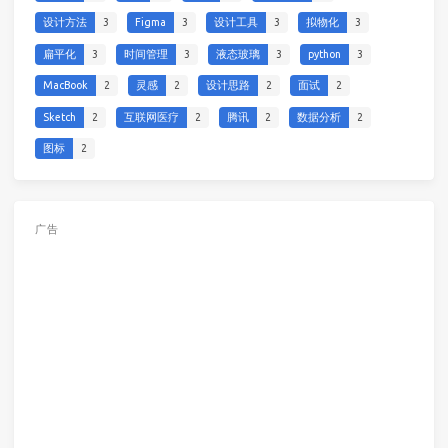
设计方法
3
Figma
3
设计工具
3
拟物化
3
扁平化
3
时间管理
3
液态玻璃
3
python
3
MacBook
2
灵感
2
设计思路
2
面试
2
Sketch
2
互联网医疗
2
腾讯
2
数据分析
2
图标
2
广告