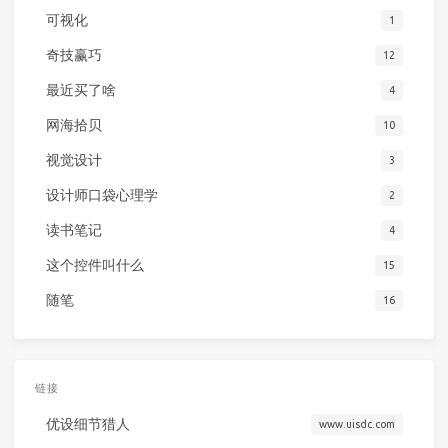
可视化
1
奇技赢巧
12
最近买了啥
4
网海拾贝
10
视觉设计
3
设计师口袋心理学
2
读书笔记
4
这个控件叫什么
15
随笔
16
链接
优设细节猎人
www.uisdc.com