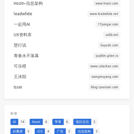
Hozin-信息架构
www.hozin.com
leadwhite
www.leadwhite.net
一起用AI
17yongai.com
UX资料库
uxlib.net
慧行说
liuyude.com
青春永不落幕
qcyblm.gitee.io
可乐橙
www.colachan.com
王沐阳
wangmuyang.com
Issei
blog.ryouissei.com
标签
AI
14
Axure
6
苹果
6
项目总结
5
折叠屏
5
iOS
4
广告
3
信息架构
3