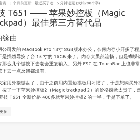
发表
3 个月前
更新
最近买了啥
5 分钟读完 (大约790个字)
技 T651 —— 苹果妙控板（Magic
rackpad）最佳第三方替代品
的缘由
公司发的 MacBook Pro 13寸 8GB版本办公，奈何内存小开多了
于是找领导换了台 15 寸的 16GB 来了。内存大虽然流畅，但是蝴蝶
那么几个键按下去老会重复输入。另外 ESC 在 TouchBar 上也非
按下去一点反馈都没有。
决定用外接键盘了，由于之前用内置触摸板用习惯了，于是想购买外
搜了一下苹果妙控板2（Magic trackpad 2）的价格感觉太贵了，
罗技 T651 全新价格 400多就苹果妙控板2 的一半，于是下单了。
更多