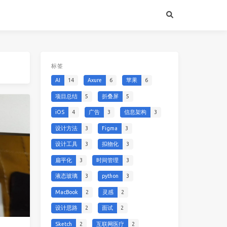
标签
AI
14
Axure
6
苹果
6
项目总结
5
折叠屏
5
iOS
4
广告
3
信息架构
3
设计方法
3
Figma
3
设计工具
3
拟物化
3
扁平化
3
时间管理
3
液态玻璃
3
python
3
MacBook
2
灵感
2
设计思路
2
面试
2
Sketch
2
互联网医疗
2