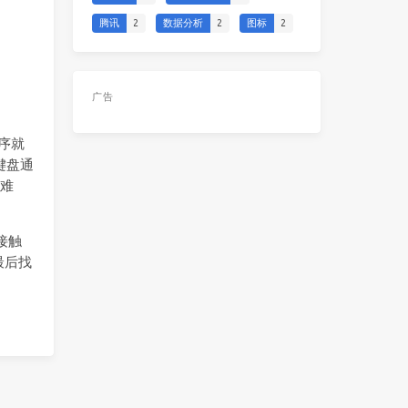
腾讯
2
数据分析
2
图标
2
广告
程序就
键盘通
常难
接触
最后找