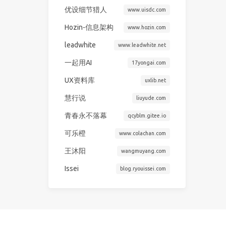
优设细节猎人
www.uisdc.com
Hozin-信息架构
www.hozin.com
leadwhite
www.leadwhite.net
一起用AI
17yongai.com
UX资料库
uxlib.net
慧行说
liuyude.com
青春永不落幕
qcyblm.gitee.io
可乐橙
www.colachan.com
王沐阳
wangmuyang.com
Issei
blog.ryouissei.com