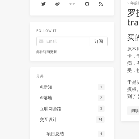
5 年前
罗
t
FOLLOW.IT
买
原本用
邮件订阅更新
卡，
病，有
受，
分类
于是
AI新知
1
摸板。
到了 
AI落地
2
互联网套路
3
阅读
交互设计
74
项目总结
4