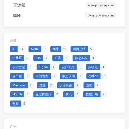
王沐阳
wangmuyang.com
Issei
blog.ryouissei.com
标签
AI
14
Axure
6
苹果
6
项目总结
5
折叠屏
5
iOS
4
广告
3
信息架构
3
设计方法
3
Figma
3
设计工具
3
拟物化
3
扁平化
3
时间管理
3
液态玻璃
3
python
3
MacBook
2
灵感
2
设计思路
2
面试
2
Sketch
2
互联网医疗
2
腾讯
2
数据分析
2
图标
2
广告