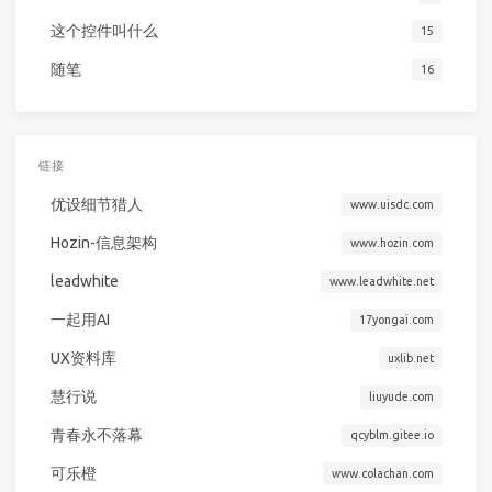
这个控件叫什么
15
随笔
16
链接
优设细节猎人
www.uisdc.com
Hozin-信息架构
www.hozin.com
leadwhite
www.leadwhite.net
一起用AI
17yongai.com
UX资料库
uxlib.net
慧行说
liuyude.com
青春永不落幕
qcyblm.gitee.io
可乐橙
www.colachan.com