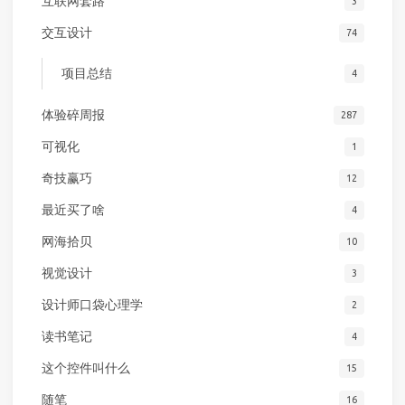
互联网套路
3
交互设计
74
项目总结
4
体验碎周报
287
可视化
1
奇技赢巧
12
最近买了啥
4
网海拾贝
10
视觉设计
3
设计师口袋心理学
2
读书笔记
4
这个控件叫什么
15
随笔
16