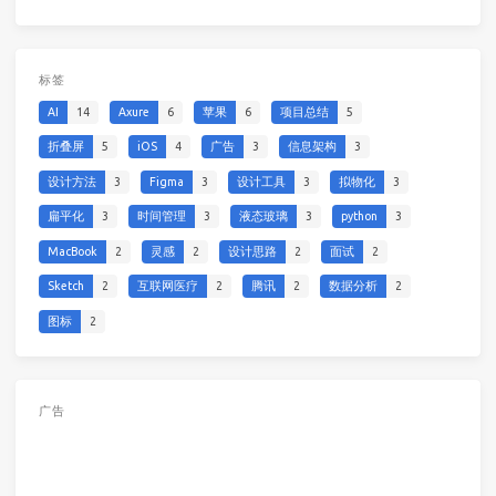
标签
AI
14
Axure
6
苹果
6
项目总结
5
折叠屏
5
iOS
4
广告
3
信息架构
3
设计方法
3
Figma
3
设计工具
3
拟物化
3
扁平化
3
时间管理
3
液态玻璃
3
python
3
MacBook
2
灵感
2
设计思路
2
面试
2
Sketch
2
互联网医疗
2
腾讯
2
数据分析
2
图标
2
广告