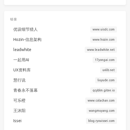
链接
优设细节猎人
www.uisdc.com
Hozin-信息架构
www.hozin.com
leadwhite
www.leadwhite.net
一起用AI
17yongai.com
UX资料库
uxlib.net
慧行说
liuyude.com
青春永不落幕
qcyblm.gitee.io
可乐橙
www.colachan.com
王沐阳
wangmuyang.com
Issei
blog.ryouissei.com