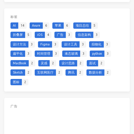
标签
AI
14
Axure
6
苹果
6
项目总结
5
折叠屏
5
iOS
4
广告
3
信息架构
3
设计方法
3
Figma
3
设计工具
3
拟物化
3
扁平化
3
时间管理
3
液态玻璃
3
python
3
MacBook
2
灵感
2
设计思路
2
面试
2
Sketch
2
互联网医疗
2
腾讯
2
数据分析
2
图标
2
广告