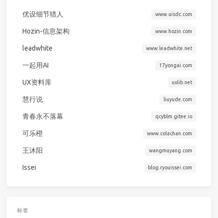
优设细节猎人
www.uisdc.com
Hozin-信息架构
www.hozin.com
leadwhite
www.leadwhite.net
一起用AI
17yongai.com
UX资料库
uxlib.net
慧行说
liuyude.com
青春永不落幕
qcyblm.gitee.io
可乐橙
www.colachan.com
王沐阳
wangmuyang.com
Issei
blog.ryouissei.com
标签