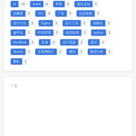
AI
14
Axure
6
苹果
6
项目总结
5
折叠屏
5
iOS
4
广告
3
信息架构
3
设计方法
3
Figma
3
设计工具
3
拟物化
3
扁平化
3
时间管理
3
液态玻璃
3
python
3
MacBook
2
灵感
2
设计思路
2
面试
2
Sketch
2
互联网医疗
2
腾讯
2
数据分析
2
图标
2
广告