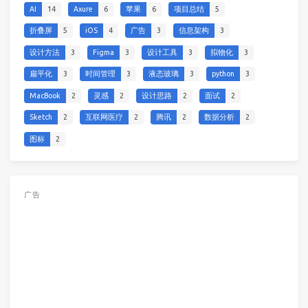
AI
14
Axure
6
苹果
6
项目总结
5
折叠屏
5
iOS
4
广告
3
信息架构
3
设计方法
3
Figma
3
设计工具
3
拟物化
3
扁平化
3
时间管理
3
液态玻璃
3
python
3
MacBook
2
灵感
2
设计思路
2
面试
2
Sketch
2
互联网医疗
2
腾讯
2
数据分析
2
图标
2
广告