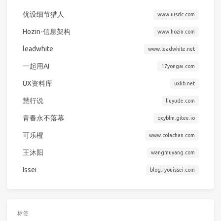
优设细节猎人
www.uisdc.com
Hozin-信息架构
www.hozin.com
leadwhite
www.leadwhite.net
一起用AI
17yongai.com
UX资料库
uxlib.net
慧行说
liuyude.com
青春永不落幕
qcyblm.gitee.io
可乐橙
www.colachan.com
王沐阳
wangmuyang.com
Issei
blog.ryouissei.com
标签