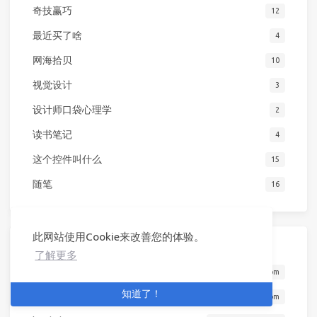
奇技赢巧
12
最近买了啥
4
网海拾贝
10
视觉设计
3
设计师口袋心理学
2
读书笔记
4
这个控件叫什么
15
随笔
16
此网站使用Cookie来改善您的体验。
链接
了解更多
优设细节猎人
www.uisdc.com
知道了！
Hozin-信息架构
www.hozin.com