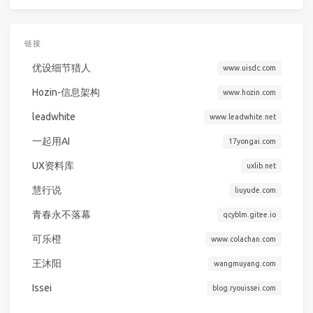
链接
优设细节猎人
www.uisdc.com
Hozin-信息架构
www.hozin.com
leadwhite
www.leadwhite.net
一起用AI
17yongai.com
UX资料库
uxlib.net
慧行说
liuyude.com
青春永不落幕
qcyblm.gitee.io
可乐橙
www.colachan.com
王沐阳
wangmuyang.com
Issei
blog.ryouissei.com