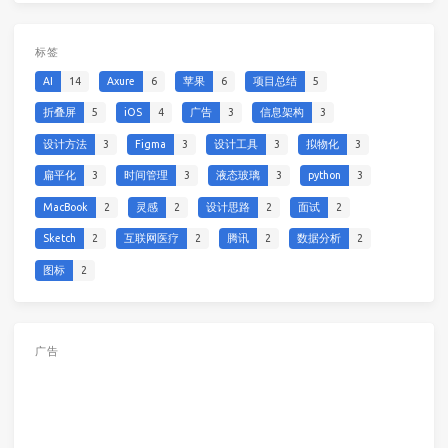
标签
AI
14
Axure
6
苹果
6
项目总结
5
折叠屏
5
iOS
4
广告
3
信息架构
3
设计方法
3
Figma
3
设计工具
3
拟物化
3
扁平化
3
时间管理
3
液态玻璃
3
python
3
MacBook
2
灵感
2
设计思路
2
面试
2
Sketch
2
互联网医疗
2
腾讯
2
数据分析
2
图标
2
广告