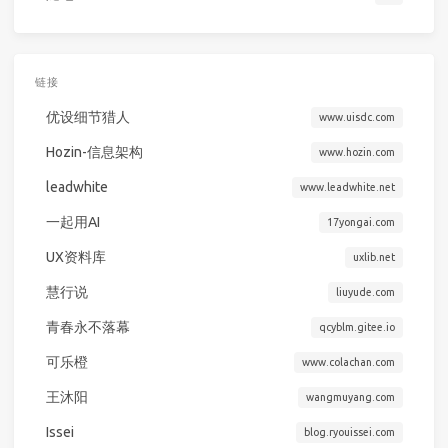
链接
优设细节猎人
www.uisdc.com
Hozin-信息架构
www.hozin.com
leadwhite
www.leadwhite.net
一起用AI
17yongai.com
UX资料库
uxlib.net
慧行说
liuyude.com
青春永不落幕
qcyblm.gitee.io
可乐橙
www.colachan.com
王沐阳
wangmuyang.com
Issei
blog.ryouissei.com