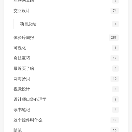
互联网套路
3
交互设计
74
项目总结
4
体验碎周报
287
可视化
1
奇技赢巧
12
最近买了啥
4
网海拾贝
10
视觉设计
3
设计师口袋心理学
2
读书笔记
4
这个控件叫什么
15
随笔
16