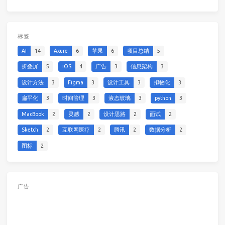
标签
AI
14
Axure
6
苹果
6
项目总结
5
折叠屏
5
iOS
4
广告
3
信息架构
3
设计方法
3
Figma
3
设计工具
3
拟物化
3
扁平化
3
时间管理
3
液态玻璃
3
python
3
MacBook
2
灵感
2
设计思路
2
面试
2
Sketch
2
互联网医疗
2
腾讯
2
数据分析
2
图标
2
广告