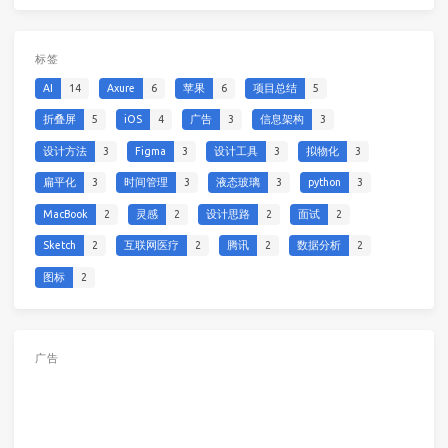
标签
AI
14
Axure
6
苹果
6
项目总结
5
折叠屏
5
iOS
4
广告
3
信息架构
3
设计方法
3
Figma
3
设计工具
3
拟物化
3
扁平化
3
时间管理
3
液态玻璃
3
python
3
MacBook
2
灵感
2
设计思路
2
面试
2
Sketch
2
互联网医疗
2
腾讯
2
数据分析
2
图标
2
广告