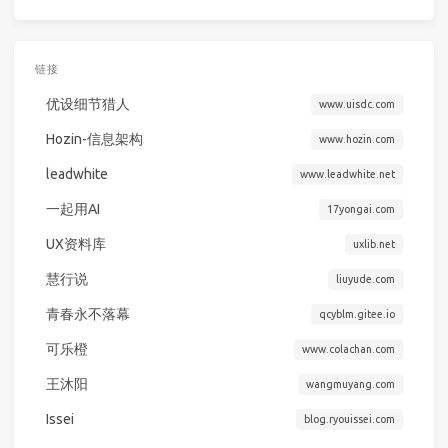
链接
优设细节猎人
www.uisdc.com
Hozin-信息架构
www.hozin.com
leadwhite
www.leadwhite.net
一起用AI
17yongai.com
UX资料库
uxlib.net
慧行说
liuyude.com
青春永不落幕
qcyblm.gitee.io
可乐橙
www.colachan.com
王沐阳
wangmuyang.com
Issei
blog.ryouissei.com