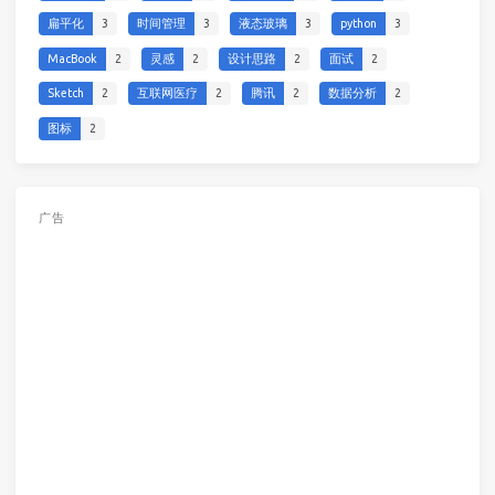
扁平化
3
时间管理
3
液态玻璃
3
python
3
MacBook
2
灵感
2
设计思路
2
面试
2
Sketch
2
互联网医疗
2
腾讯
2
数据分析
2
图标
2
广告