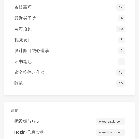
奇技赢巧
12
最近买了啥
4
网海拾贝
10
视觉设计
3
设计师口袋心理学
2
读书笔记
4
这个控件叫什么
15
随笔
16
链接
优设细节猎人
www.uisdc.com
Hozin-信息架构
www.hozin.com