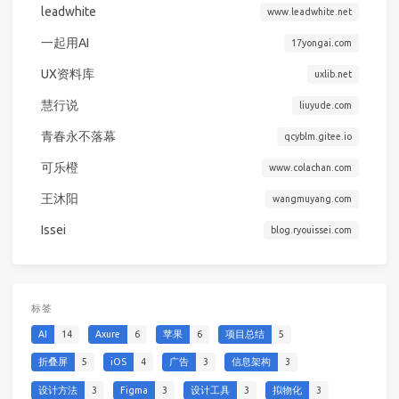
leadwhite
www.leadwhite.net
一起用AI
17yongai.com
UX资料库
uxlib.net
慧行说
liuyude.com
青春永不落幕
qcyblm.gitee.io
可乐橙
www.colachan.com
王沐阳
wangmuyang.com
Issei
blog.ryouissei.com
标签
AI
14
Axure
6
苹果
6
项目总结
5
折叠屏
5
iOS
4
广告
3
信息架构
3
设计方法
3
Figma
3
设计工具
3
拟物化
3