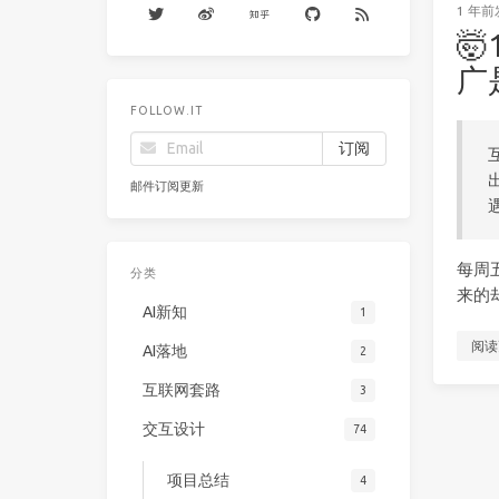
1 年前

广
FOLLOW.IT
邮件订阅更新
每周
分类
来的
AI新知
1
阅读
AI落地
2
互联网套路
3
交互设计
74
项目总结
4