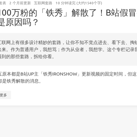
发表
2 个月前
更新
互联网套路
10 分钟读完 (大约1540个字)
100万粉的「铁秀」解散了！B站假
是原因吗？
互联网上有很多设计精妙的套路，让你不知不觉点进去、看下去、掏
出来。作为普通用户，我想骂；作为从业者，我想学。这个专栏记录
遇到的那些套路，拆给你看。
五原本都是B站UP主「铁秀IRONSHOW」更新视频的固定时间，但
却是铁秀解散的消息。
更多