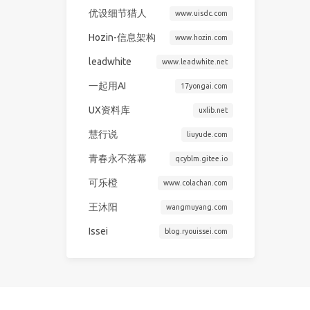
优设细节猎人
www.uisdc.com
Hozin-信息架构
www.hozin.com
leadwhite
www.leadwhite.net
一起用AI
17yongai.com
UX资料库
uxlib.net
慧行说
liuyude.com
青春永不落幕
qcyblm.gitee.io
可乐橙
www.colachan.com
王沐阳
wangmuyang.com
Issei
blog.ryouissei.com