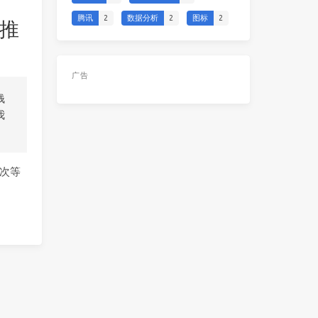
腾讯
2
数据分析
2
图标
2
冒推
广告
钱
我
这次等