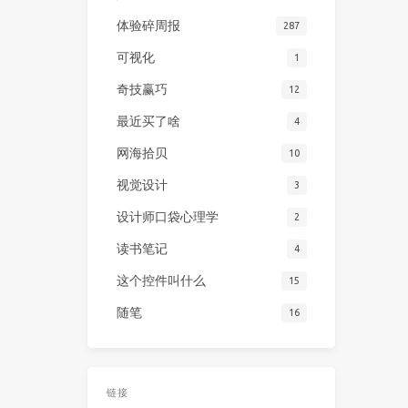
体验碎周报
287
可视化
1
奇技赢巧
12
最近买了啥
4
网海拾贝
10
视觉设计
3
设计师口袋心理学
2
读书笔记
4
这个控件叫什么
15
随笔
16
链接