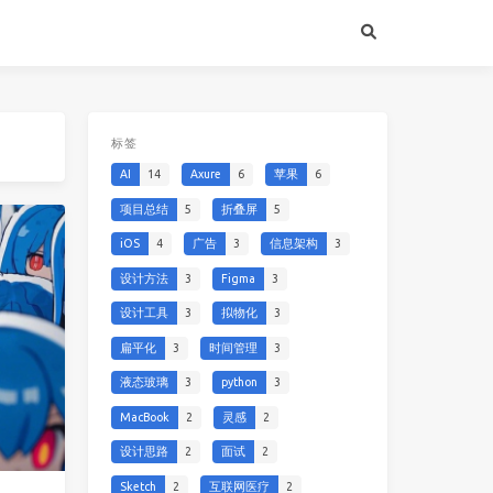
标签
AI
14
Axure
6
苹果
6
项目总结
5
折叠屏
5
iOS
4
广告
3
信息架构
3
设计方法
3
Figma
3
设计工具
3
拟物化
3
扁平化
3
时间管理
3
液态玻璃
3
python
3
MacBook
2
灵感
2
设计思路
2
面试
2
Sketch
2
互联网医疗
2