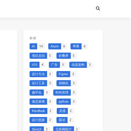
标签
AI
14
Axure
6
苹果
6
项目总结
5
折叠屏
5
iOS
4
广告
3
信息架构
3
设计方法
3
Figma
3
设计工具
3
拟物化
3
扁平化
3
时间管理
3
液态玻璃
3
python
3
MacBook
2
灵感
2
设计思路
2
面试
2
Sketch
2
互联网医疗
2