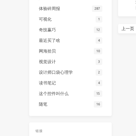
体验碎周报
287
可视化
1
上一页
奇技赢巧
12
最近买了啥
4
网海拾贝
10
视觉设计
3
设计师口袋心理学
2
读书笔记
4
这个控件叫什么
15
随笔
16
链接