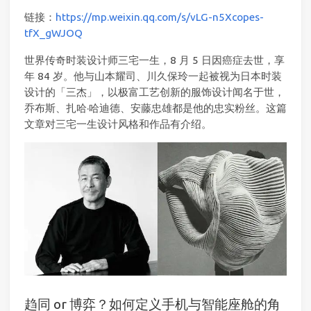
链接：
https://mp.weixin.qq.com/s/vLG-n5Xcopes-
tfX_gWJOQ
世界传奇时装设计师三宅一生，8 月 5 日因癌症去世，享
年 84 岁。他与山本耀司、川久保玲一起被视为日本时装
设计的「三杰」，以极富工艺创新的服饰设计闻名于世，
乔布斯、扎哈·哈迪德、安藤忠雄都是他的忠实粉丝。这篇
文章对三宅一生设计风格和作品有介绍。
趋同 or 博弈？如何定义手机与智能座舱的角