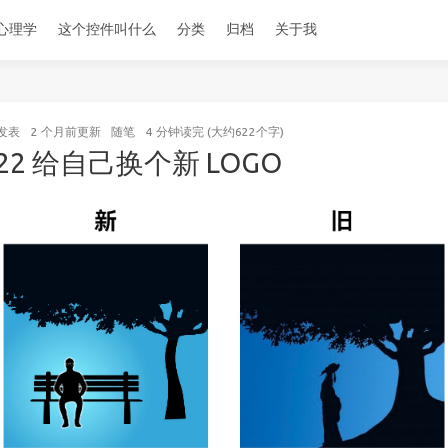
心理学
这个控件叫什么
分类
归档
关于我
发表
2 个月前
更新
随笔
4 分钟读完 (大约622个字)
022 给自己换个新 LOGO