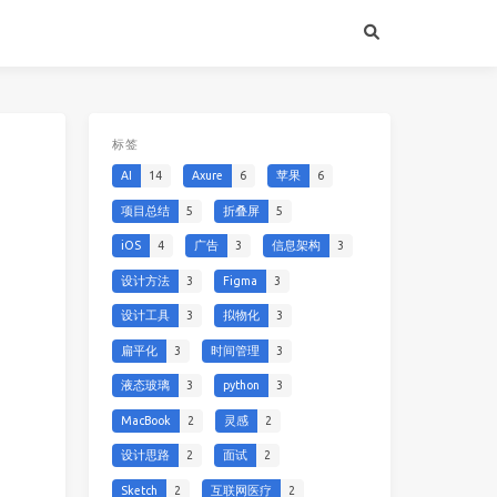
标签
AI
14
Axure
6
苹果
6
项目总结
5
折叠屏
5
iOS
4
广告
3
信息架构
3
设计方法
3
Figma
3
设计工具
3
拟物化
3
扁平化
3
时间管理
3
液态玻璃
3
python
3
MacBook
2
灵感
2
设计思路
2
面试
2
Sketch
2
互联网医疗
2