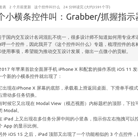
发表
2 个月前
更新
这个控件叫什么
24 分钟读完 (大约3591个字)
个小横条控件叫：Grabber/抓握指示
鉴于国内交互设计名词混乱不统一，很多设计师不知道如何用专业术
称呼一个控件，因此我开了《这个控件叫什么》专题，梳理控件的名
和使用事项，希望能为推动交互设计发展，做出一点微小的贡献。
2017 年苹果首款全面屏手机 iPhone X 和配套的操作系统 iOS 11 
一个新的小横条控件就出现了：
它出现在iPhone X 屏幕的底部，承载着上滑返回桌面、下滑单手模
右滑动多任务切换。
有时候它又出现在 Modal View（模态视图）内标题栏的顶部，下拉
闭 Modal。
在 iPad 上又出现在多任务分屏中间的小竖条，指示你左右拖拽可以
个 App 的显示比例。
另外 iOS 15 之后，iPad 顶部又出现了一个功能相似的 3 个点控件