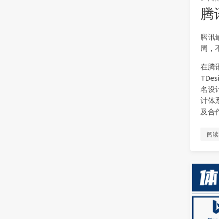
腾
腾讯
周，
在腾
TDes
名设
计体
及合
阅读