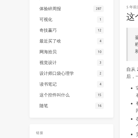
5 年前
体验碎周报
287
这
可视化
1
奇技赢巧
12
最近买了啥
4
网海拾贝
10
视觉设计
3
自从 
设计师口袋心理学
2
后，
读书笔记
4
这个控件叫什么
15
随笔
16
链接