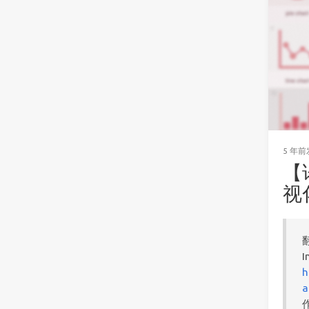
5 年前
【
视
翻
I
h
a