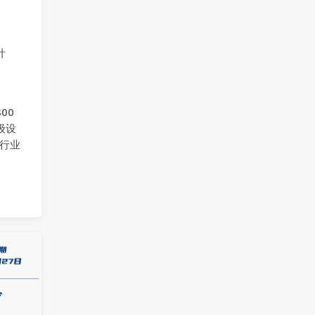
计
。
00
级设
、行业