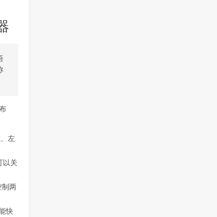
器
语
称
发布
式、左
可以关
控制两
，能快