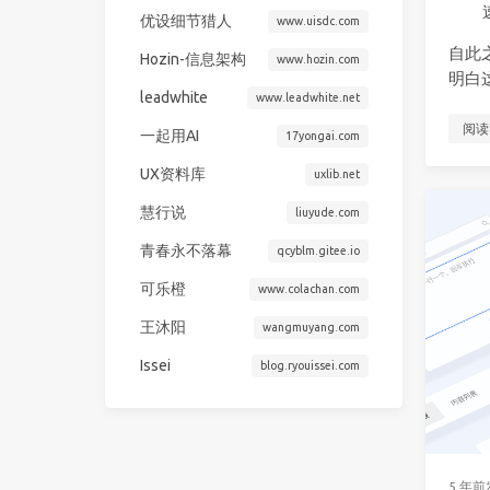
优设细节猎人
www.uisdc.com
自此
Hozin-信息架构
www.hozin.com
明白
leadwhite
www.leadwhite.net
阅读
一起用AI
17yongai.com
UX资料库
uxlib.net
慧行说
liuyude.com
青春永不落幕
qcyblm.gitee.io
可乐橙
www.colachan.com
王沐阳
wangmuyang.com
Issei
blog.ryouissei.com
5 年前